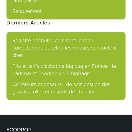
Non classé
Recrutement
Derniers Articles
Registre déchets : comment le tenir
correctement et éviter les erreurs qui coûtent
cher
Prix et tarifs d’achat de big bag en France : le
partenariat Ecodrop x 123BigBags
Carreleurs et poseurs : de sols gestion des
gravats colles et résidus de chantier
ECODROP