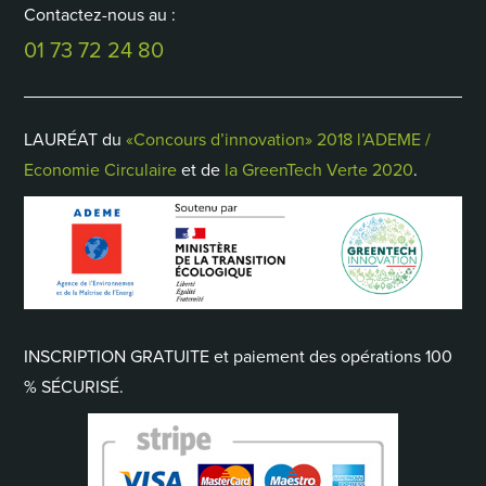
Contactez-nous au :
01 73 72 24 80
LAURÉAT du
«Concours d’innovation» 2018 l’ADEME /
Economie Circulaire
et de
la GreenTech Verte 2020
.
INSCRIPTION GRATUITE et paiement des opérations 100
% SÉCURISÉ.