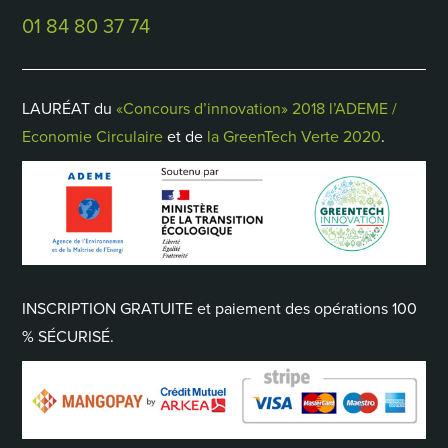
01 84 80 37 74
LAURÉAT du
«Concours d’innovation» 2018 l’ADEME /
Economie Circulaire
et de
la GreenTech Verte 2020
.
INSCRIPTION GRATUITE et paiement des opérations 100
% SÉCURISÉ.