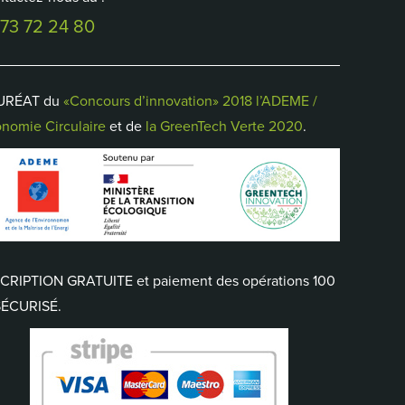
 73 72 24 80
URÉAT du
«Concours d’innovation» 2018 l’ADEME /
nomie Circulaire
et de
la GreenTech Verte 2020
.
CRIPTION GRATUITE et paiement des opérations 100
SÉCURISÉ.