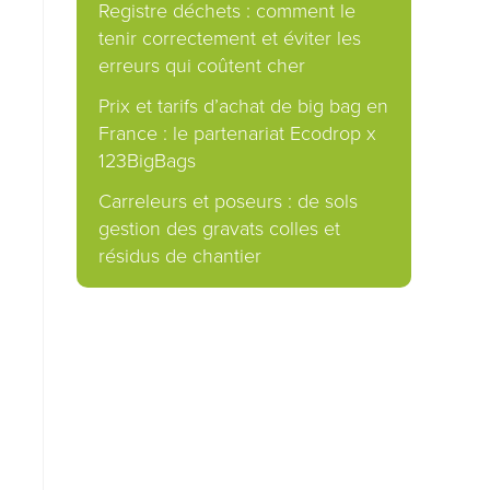
Registre déchets : comment le
tenir correctement et éviter les
erreurs qui coûtent cher
Prix et tarifs d’achat de big bag en
France : le partenariat Ecodrop x
123BigBags
Carreleurs et poseurs : de sols
gestion des gravats colles et
résidus de chantier