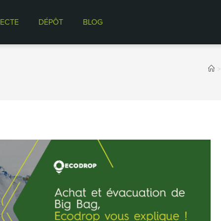
ECTE
DÉPÔT
BLOG
>