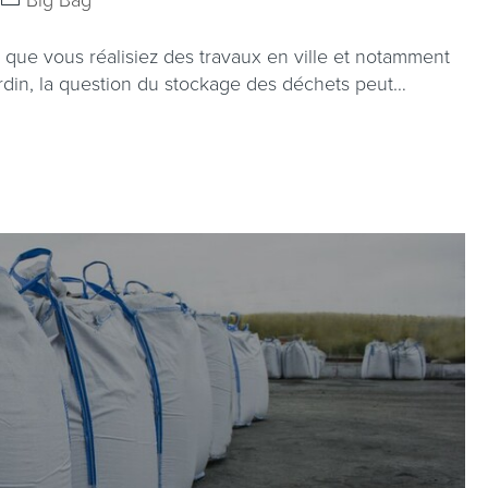
 que vous réalisiez des travaux en ville et notamment
din, la question du stockage des déchets peut…