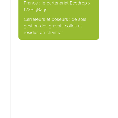
France : le partenariat Ecodrop x
123BigBags
Carreleurs et poseurs : de sols
gestion des gravats colles et
résidus de chantier