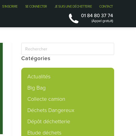
S’INSCRIRE
SE CONNECTER
JE SUIS UNE DÉCHETTERIE
CONTACT
Catégories
Actualités
Big Bag
Collecte camion
Déchets Dangereux
Dépôt déchetterie
Etude déchets