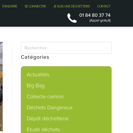
S’INSCRIRE
SE CONNECTER
JE SUIS UNE DÉCHETTERIE
CONTACT
Catégories
Actualités
Big Bag
Collecte camion
Déchets Dangereux
Dépôt déchetterie
Etude déchets