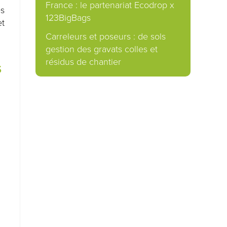
France : le partenariat Ecodrop x
es
123BigBags
et
Carreleurs et poseurs : de sols
gestion des gravats colles et
résidus de chantier
S