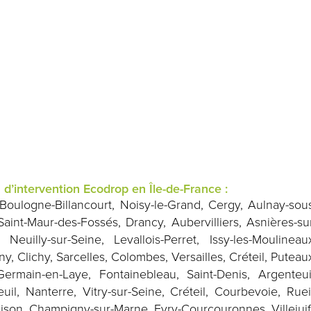
d’intervention Ecodrop en Île-de-France :
 Boulogne-Billancourt, Noisy-le-Grand, Cergy, Aulnay-sou
Saint-Maur-des-Fossés, Drancy, Aubervilliers, Asnières-su
 Neuilly-sur-Seine, Levallois-Perret, Issy-les-Moulineau
y, Clichy, Sarcelles, Colombes, Versailles, Créteil, Puteau
Germain-en-Laye, Fontainebleau, Saint-Denis, Argenteui
uil, Nanterre, Vitry-sur-Seine, Créteil, Courbevoie, Ruei
son, Champigny-sur-Marne, Evry-Courcouronnes, Villejuif