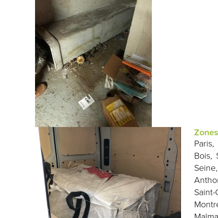
Zones 
Paris,
Bois, 
Seine,
Anthon
Saint-
Montre
Malmai